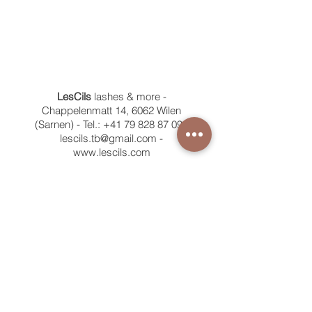
LesCils
lashes & more -
Chappelenmatt 14, 6062 Wilen
(Sarnen) - Tel.:
+41 79 828 87 09
-
lescils.tb@gmail.com
-
www.lescils.com
ÖFFNUNGSZEITEN
Mo - Fr: 8 - 19 Uhr
TERMINABSPRACHE