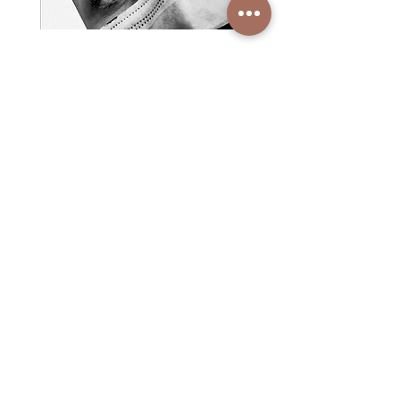
LesCils
lashes & more -
Chappelenmatt 14, 6062 Wilen
(Sarnen) - Tel.:
+41 79 828 87 09
-
lescils.tb@gmail.com
-
www.lescils.com
ÖFFNUNGSZEITEN
Mo - Fr: 8 - 19 Uhr
TERMINABSPRACHE
Tel: +41 79 828 87 09